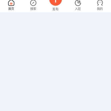
网页设计∕制作
面议
首页
搜索
入驻
我的
发布
08-10
性别不限
经验不限
骐祥网络科技有限公司
申请
广东茂名河西幸福路
平面设计师
面议
招聘信息
求职简历
08-10
性别不限
经验不限
高州市新芝泰农业科技有限公司
申请
茂名高州市镇江镇名富果场
QC
面议
08-10
性别不限
经验不限
亚力信息咨询深圳有限公司
申请
深圳市福田区深南路6025号